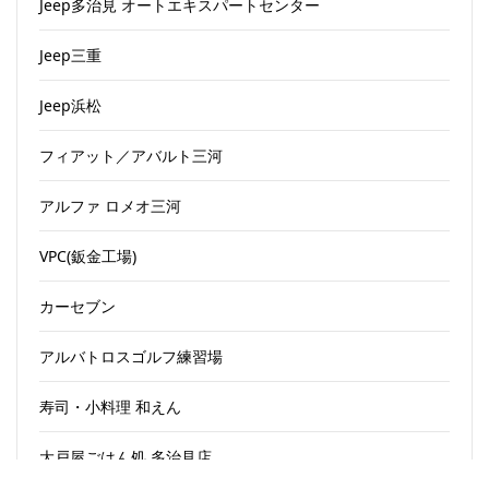
Jeep多治見 オートエキスパートセンター
Jeep三重
Jeep浜松
フィアット／アバルト三河
アルファ ロメオ三河
VPC(鈑金工場)
カーセブン
アルバトロスゴルフ練習場
寿司・小料理 和えん
大戸屋ごはん処 多治見店