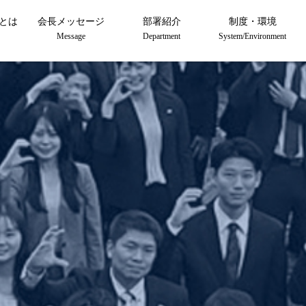
プとは
会長メッセージ
部署紹介
制度・環境
Message
Department
System/Environment