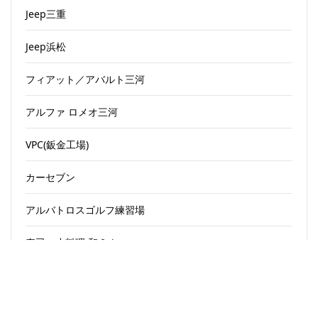
Jeep三重
Jeep浜松
フィアット／アバルト三河
アルファ ロメオ三河
VPC(鈑金工場)
カーセブン
アルバトロスゴルフ練習場
寿司・小料理 和えん
大戸屋ごはん処 多治見店